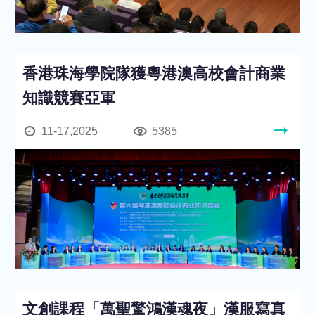
香港珠海學院隊獲粵港澳高校會計商業
知識競賽亞軍
11-17,2025
5385
文創課程「萬聖驚鴻漢魂夜」漢服寫真