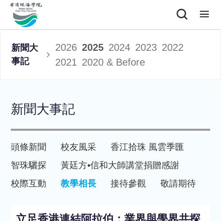
2026
2025
2024
2023
2022
新聞大
事記
2021
2020 & Before
新聞大事記
頭條新聞
校友風采
香江拾珠 風雲季匯
智珠驪探
黃廷方•信和大師講堂
捐贈感謝
校際互動
教學相長
接待參觀
敬請期待
立足香港連結阿拉伯：業界與學界共探