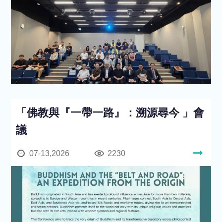
「佛教與『一帶一路』：溯源尋今 」會
議
07-13,2026
2230