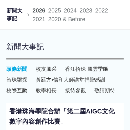
2026
2025
2024
2023
2022
新聞大
事記
2021
2020 & Before
新聞大事記
頭條新聞
校友風采
香江拾珠 風雲季匯
智珠驪探
黃廷方•信和大師講堂
捐贈感謝
校際互動
教學相長
接待參觀
敬請期待
香港珠海學院合辦「第二屆AIGC文化
數字內容創作比賽」