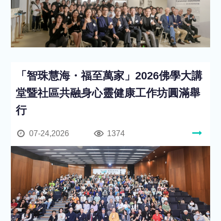
「智珠慧海・福至萬家」2026佛學大講
堂暨社區共融身心靈健康工作坊圓滿舉
行
07-24,2026
1374