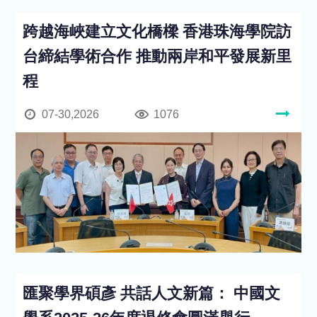
跨越海峽建立文化橋樑 香港珠海學院訪
台締結學術合作 推動兩岸和平發展新里
程
07-30,2026
1076
匯聚學界碩彥 共話人文新篇： 中國文