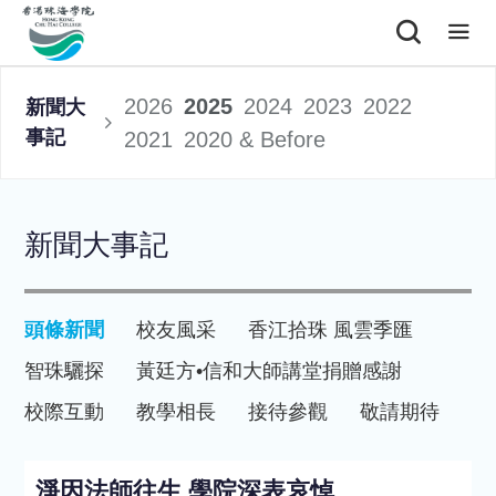
2026
2025
2024
2023
2022
新聞大
事記
2021
2020 & Before
新聞大事記
頭條新聞
校友風采
香江拾珠 風雲季匯
智珠驪探
黃廷方•信和大師講堂
捐贈感謝
校際互動
教學相長
接待參觀
敬請期待
淨因法師往生 學院深表哀悼