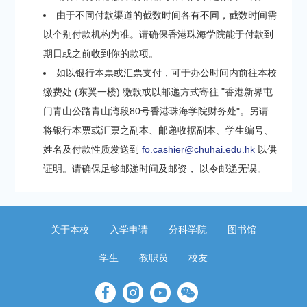
由于不同付款渠道的截数时间各有不同，截数时间需
以个别付款机构为准。请确保香港珠海学院能于付款到
期日或之前收到你的款项。
如以银行本票或汇票支付，可于办公时间内前往本校
缴费处 (东翼一楼) 缴款或以邮递方式寄往 "香港新界屯
门青山公路青山湾段80号香港珠海学院财务处"。另请
将银行本票或汇票之副本、邮递收据副本、学生编号、
姓名及付款性质发送到
fo.cashier@chuhai.edu.hk
以供
证明。请确保足够邮递时间及邮资， 以令邮递无误。
关于本校
入学申请
分科学院
图书馆
学生
教职员
校友