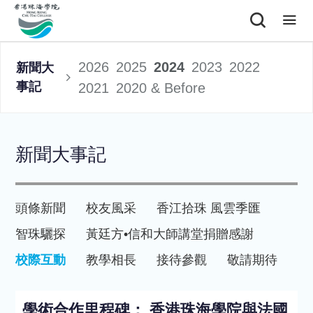
2026
2025
2024
2023
2022
新聞大
事記
2021
2020 & Before
新聞大事記
頭條新聞
校友風采
香江拾珠 風雲季匯
智珠驪探
黃廷方•信和大師講堂
捐贈感謝
校際互動
教學相長
接待參觀
敬請期待
學術合作里程碑： 香港珠海學院與法國