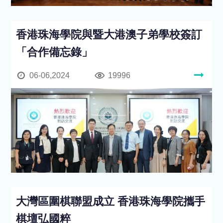
香港珠海學院與暨大港澳子弟學校簽訂
「合作備忘錄」
06-06,2024
19996
大灣區圍棋聯盟成立 香港珠海學院攜手
棋壇弘國粹