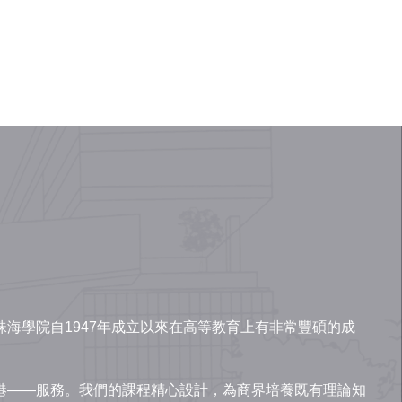
海學院自1947年成立以來在高等教育上有非常豐碩的成
港——服務。我們的課程精心設計，為商界培養既有理論知