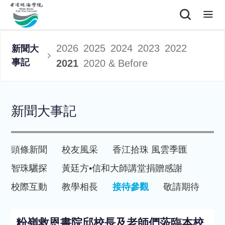
2026
2025
2024
2023
2022
新聞大
事記
2021
2020 & Before
新聞大事記
頭條新聞
校友風采
香江拾珠 風雲季匯
智珠驪探
黃廷方•信和大師講堂
捐贈感謝
校際互動
教學相長
接待參觀
敬請期待
粉嶺救恩書院邱校長及老師們蒞臨本校