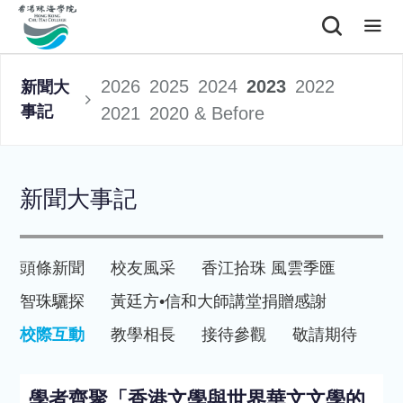
2026
2025
2024
2023
2022
新聞大
事記
2021
2020 & Before
新聞大事記
頭條新聞
校友風采
香江拾珠 風雲季匯
智珠驪探
黃廷方•信和大師講堂
捐贈感謝
校際互動
教學相長
接待參觀
敬請期待
學者齊聚「香港文學與世界華文文學的