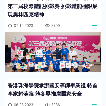
第三屆校際體能挑戰賽 挑戰體能極限展
現奧林匹克精神
07-12,2023
8799
香港珠海學院承辦國安導師畢業禮 特首
李家超蒞臨 勉各界推廣國家安全
06-23,2023
39861