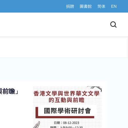
捐贈
圖書館
简体
EN
與前瞻」