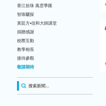
香江拾珠 風雲季匯
智珠驪探
黃廷方•信和大師講堂
捐贈感謝
校際互動
教學相長
接待參觀
敬請期待