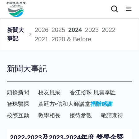
2026
2025
2024
2023
2022
新聞大
事記
2021
2020 & Before
新聞大事記
頭條新聞
校友風采
香江拾珠 風雲季匯
智珠驪探
黃廷方•信和大師講堂
捐贈感謝
校際互動
教學相長
接待參觀
敬請期待
2022-2023及2023-2024年度 獎學金暨