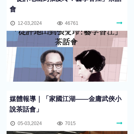
會
12-03,2024
46761
媒體報導｜「家國江湖——金庸武俠小
說茶話會」
05-03,2024
7015