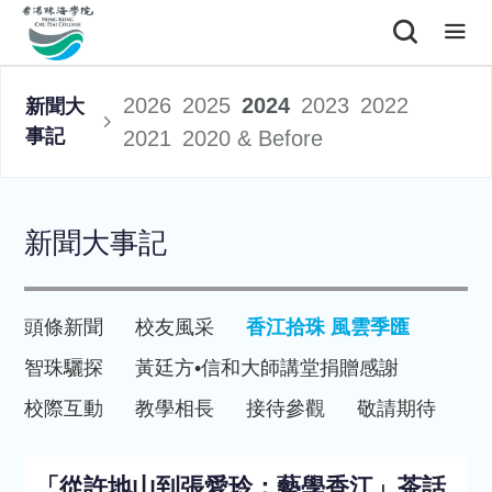
2026
2025
2024
2023
2022
新聞大
事記
2021
2020 & Before
新聞大事記
頭條新聞
校友風采
香江拾珠 風雲季匯
智珠驪探
黃廷方•信和大師講堂
捐贈感謝
校際互動
教學相長
接待參觀
敬請期待
「從許地山到張愛玲：藝學香江」茶話