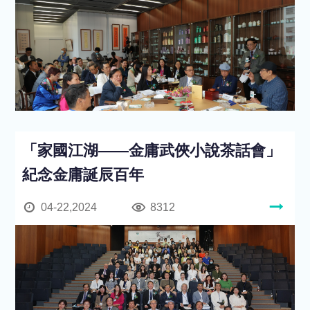
「家國江湖——金庸武俠小說茶話會」
紀念金庸誕辰百年
04-22,2024
8312