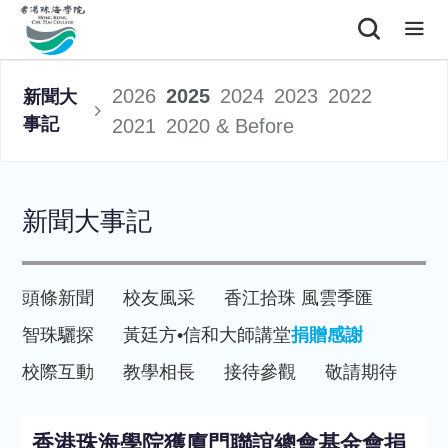
2026
2025
2024
2023
2022
新聞大
事記
2021
2020 & Before
新聞大事記
頭條新聞
校友風采
香江拾珠 風雲季匯
智珠驪探
黃廷方•信和大師講堂
捐贈感謝
校際互動
教學相長
接待參觀
敬請期待
香港珠海學院獲廈門聯誼總會基金會捐