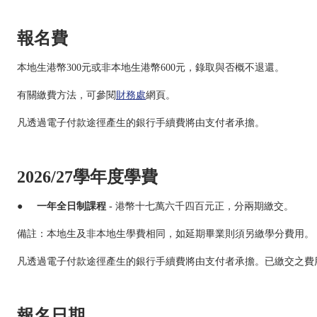
報名費
本地生港幣
300元或非本地生港幣600元，錄取與否概不退還。
有關繳費方法，可參閱
財務處
網頁。
凡透過電子付款途徑產生的銀行手續費將由支付者承擔。
2026/27學年度學費
●
一年全日制課程 -
港幣十七萬六千四百元正，分兩期繳交。
備註：本地生及非本地生學費相同，如延期畢業則須另繳學分費用。
凡透過電子付款途徑產生的銀行手續費將由支付者承擔。已繳交之費
報名日期