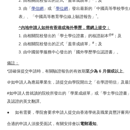
2. 由相關院校發出的正式「蓋章成績單」
；及
3. 由「
學信網
」或「
學位網
」發出最新的「中國高等學校學生
*
表」、「中國高等教育學位線上驗證報告」
。
^內地申請人如持有香港或海外學歷，需網上提交：
@#
1. 由相關院校發出的「學士學位證書」的核證副本
；及
#
2. 由相關院校發出的正式「蓋章成績單」
；及
3. 由中國留學服務中心發出的「國外學歷學位認證書」。
備註：
*請確保提交申請時，有關驗證報告的有效期
至少為 6 月個或以上
。
＠如申請人為應屆畢業生，請提交由學院開出之「在學證明信」及
#如申請人曾就讀的院校所發出的「學業成績單」或「學士學位證書
及認證的英文翻譯。
● 如有需要，學院會要求申請人提交由香港學術及職業資歷評審局
合適的申請人須接受面試，有關安排會以
電郵通知
。