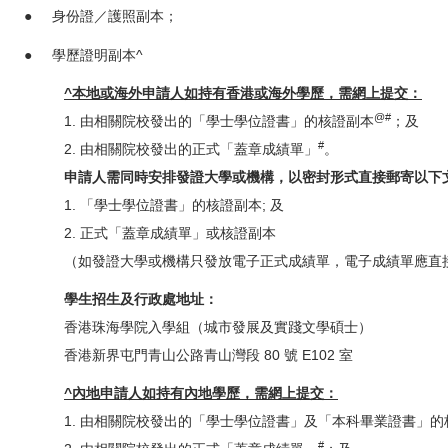
● 身份證／護照副本；
● 學歷證明副本^
^本地或海外申請人如持有香港或海外學歷，需網上提交：
@#
1. 由相關院校發出的「學士學位證書」的核證副本
；及
#
2. 由相關院校發出的正式「蓋章成績單」
。
申請人需同時安排發證大學或機構，以密封形式直接郵寄以下
1. 「學士學位證書」的核證副本; 及
2. 正式「蓋章成績單」或核證副本
（如發證大學或機構只發放電子正式成績單，電子成績單應直
學生招生及行政處地址：
香港珠海學院入學組（城市發展及實踐文學碩士）
香港新界屯門青山公路青山灣段 80 號 E102 室
^內地申請人如持有內地學歷，需網上提交：
1. 由相關院校發出的「學士學位證書」及「本科畢業證書」的
#