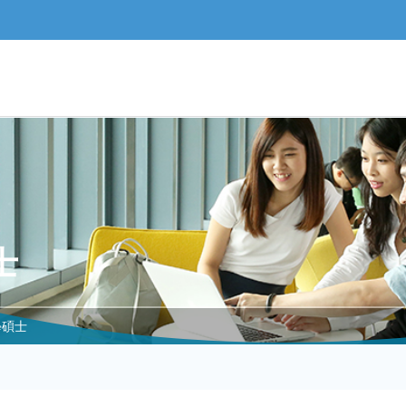
士
學碩士