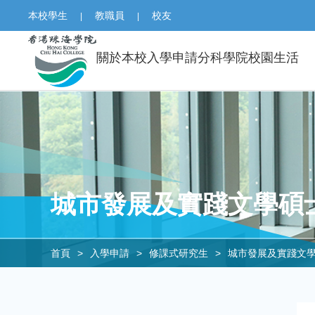
本校學生
教職員
校友
|
|
關於本校
入學申請
分科學院
校園生活
城市發展及實踐文學碩
首頁
>
入學申請
>
修課式研究生
>
城市發展及實踐文