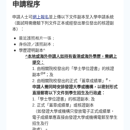
申請程序
申請人士可
網上報名
並上傳以下文件副本至入學申請系統
（面試時需繳驗下列文件正本或經發出單位發出的核證副
本）：
●
最近護照相片一張；
●
身份證／護照副本；
●
學歷證明副本^
^本地或海外申請人如持有香港或海外學歷，需網上
提交：
1. 由相關院校發出的「學士學位證書」的核證
@#
副本
；及
#
2. 由相關院校發出的正式「蓋章成績單」
。
申請人需同時安排發證大學或機構，以密封形式
直接郵寄以下文件到學生招生及行政處：
1.「學士學位證書」的核證副本; 及
2. 正式「蓋章成績單」或核證副本
（如發證大學或機構只發放電子正式成績單，
電子成績單應直接由發證大學或機構電郵至學生
招生及行
政處）。