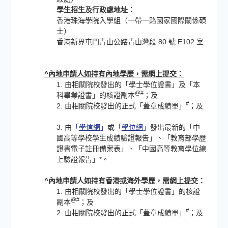
學生招生及行政處地址：
香港珠海學院入學組（一帶一路國家國際關係碩
士）
香港新界屯門青山公路青山灣段 80 號 E102 室
^內地申請人如持有內地學歷，需網上提交：
1. 由相關院校發出的「學士學位證書」及「本
@#
科畢業證書」的核證副本
；及
#
2. 由相關院校發出的正式「蓋章成績單」
；及
3. 由
「
學信網
」
或
「
學位網
」
發出最新的「中
國高等學校學生成績驗證報告」、「教育部學歷
證書電子註冊備案表」、「中國高等教育學位線
上驗證報告」*。
^內地申請人如持有香港或海外學歷，需網上提交：
1. 由相關院校發出的「學士學位證書」的核證
@#
副本
；及
#
2. 由相關院校發出的正式「蓋章成績單」
；及