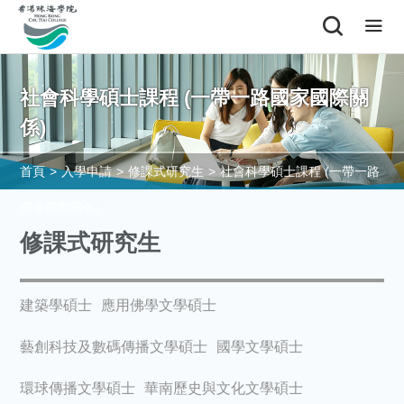
社會科學碩士課程 (一帶一路國家國際關
係)
首頁
>
入學申請
>
修課式研究生
>
社會科學碩士課程 (一帶一路
國家國際關係)
修課式研究生
建築學碩士
應用佛學文學碩士
藝創科技及數碼傳播文學碩士
國學文學碩士
環球傳播文學碩士
華南歷史與文化文學碩士