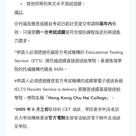
其他同等的英文水平測試成績。
備註:
＠托福及雅思成績自考試日起計至提交申請時
兩年內
有
效，只接受
同一次考試成績
並符合個別課程指定的英語能
力要求。
^申請人必須透過托福官方考試機構的 Educational Testing
Service（ETS）將托福成績直接發送給學院。香港珠海學
院的托福機構代碼為 9495。
#申請人必須透過雅思官方考試機構的成績單電子遞送系統
IELTS Results Service e-delivery 將雅思成績直接發送給
學院，學院名稱「
Hong Kong Chu Hai College
」。
*
2005 年 6 月之前
取得的 CET 成績，學院要求申請者請
其大學或機構通過
官方電郵
直接發送驗證電子郵件及成績
至學院。