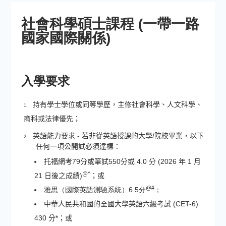
社會科學碩士課程 (一帶一路
國家國際關係)
入學要求
持有學士學位或同等學歷，主修社會科學、人文科學、
1.
商科或法律優先；
英語能力要求 - 若非從英語授課的大學/院校畢業，以下
2.
任何一項公開試必須達標：
托福網考79分或筆試550分或 4.0 分 (2026 年 1 月
@^
21 日後之成績)
；或
@#
雅思（國際英語測驗系統）
6.5
分
；
中華人民共和國的全國大學英語六級考試 (CET-6)
430 分*；或