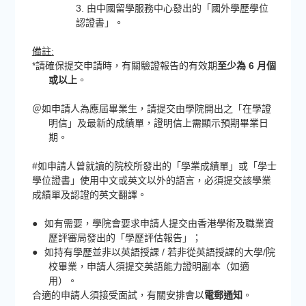
3. 由中國留學服務中心發出的「國外學歷學位
認證書」。
備註:
*請確保提交申請時，有關驗證報告的有效期
至少為 6 月個
或以上
。
＠如申請人為應屆畢業生，請提交由學院開出之「在學證
明信」及最新的成績單，證明信上需顯示預期畢業日
期。
#如申請人曾就讀的院校所發出的「學業成績單」或「學士
學位證書」使用中文或英文以外的語言，必須提交該學業
成績單及認證的英文翻譯。
●
如有需要，學院會要求申請人提交由香港學術及職業資
歷評審局發出的「學歷評估報告」；
●
如持有學歷並非以英語授課 / 若非從英語授課的大學/院
校畢業，申請人須提交英語能力證明副本（如適
用）。
合適的申請人須接受面試，有關安排會以
電郵通知
。