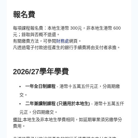
報名費
每項課程報名費：本地生港幣 300元，非本地生港幣 600
元；錄取與否概不退還。
有關繳費方法，可參閱
財務處
網頁。
凡透過電子付款途徑產生的銀行手續費將由支付者承擔。
2026/27學年學費
一年全日制課程
- 港幣十五萬五仟元正，分兩期繳
交。
二年兼讀制課程 (只適用於本地生)
- 港幣十五萬五仟
元正，分四期繳交。
備註:
本地生及非本地生學費相同，如延期畢業須另繳學分
費用。