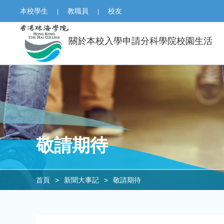
本校學生
教職員
校友
|
|
關於本校
入學申請
分科學院
校園生活
敬請期待
首頁
>
新聞大事記
>
敬請期待