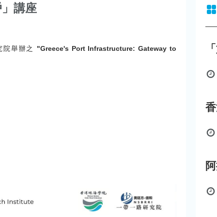
戶」講座
「
究院舉辦之
"Greece's Port Infrastructure: Gateway to