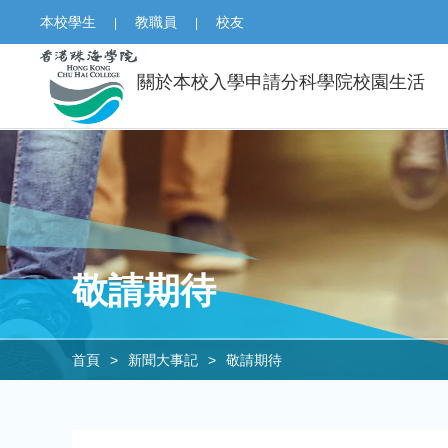
本校學生
教職員
校友
|
|
關於本校
入學申請
分科學院
校園生活
敬請期待
首頁
>
新聞大事記
>
敬請期待