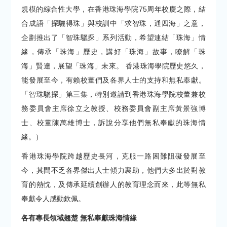
規模的綜合性大學，在香港珠海學院75周年校慶之際，結
合成語「探驪得珠」與校訓中「求智珠，通四海」之意，
企劃推出了「智珠驪探」系列活動，希望連結「珠海」情
緣，傳承「珠海」歷史，講好「珠海」故事，瞭解「珠
海」賢達，展望「珠海」未來。 香港珠海學院歷史悠久，
能發展至今，有賴校董們及各界人士的支持和無私奉獻。
「智珠驪探」第三集，特別邀請到香港珠海學院校董兼校
務委員會主席徐立之教授、校務委員會副主席黃景強博
士、校董陳萬雄博士，訴說分享他們無私奉獻的珠海情
緣。）
香港珠海學院跨越歷史長河，克服一路困難阻礙發展至
今，其間不乏各界傑出人士傾力襄助，他們大多出於對教
育的熱忱，及傳承延續創辦人的教育理念而來，此等無私
奉獻令人感動欽佩。
各有專長領域翹楚 無私奉獻珠海情緣