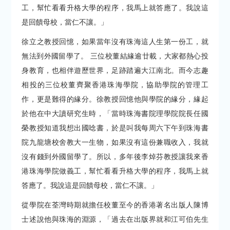
工，幫忙看看升格大學的程序，我馬上就答應了。我說這
是回饋母校，當仁不讓。」
徐立之教授回憶，如果當年沒有珠海這人生第一份工，就
無法到外國留學了。 三位校董結緣逾廿載，大家都熱心投
身教育，也相伴遊歷世界，足跡踏遍大江南北。而今志趣
相投的三位校董齊聚香港珠海學院，協助學院的管理工
作，更是難得的緣分。徐教授回憶他與學院的緣分，緣起
於他在中大讀研究生時，「當時珠海書院理學院院長任國
榮教授知道我想出國唸書，於是叫我每周六下午到珠海書
院九龍塘校舍教大一生物，如果沒有這份兼職收入，我就
沒有錢到外國留學了。所以，多年後李焯芬教授讓我來香
港珠海學院做義工，幫忙看看升格大學的程序，我馬上就
答應了。我說這是回饋母校，當仁不讓。」
從學院在荃灣時期就擔任校董至今的香港著名出版人陳博
士述說他與珠海的淵源，「過去在出版界就和江可伯先生