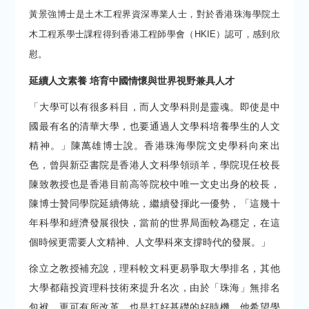
黃景強博士是土木工程界資深專業人士，對於香港珠海學院土
木工程系學士課程得到香港工程師學會（HKIE）認可，感到欣
慰。
延續人文素養 培育中國情懷與世界視野兼具人才
「大學可以有很多科目，而人文學科則是靈魂。即使是中
國最有名的清華大學，也要通過人文學科培養學生的人文
精神。」陳萬雄博士說。香港珠海學院文史學科向來出
色，曾與新亞書院是香港人文科學領頭羊，學院現任校長
陳致教授也是香港目前高等院校中唯一文史出身的校長，
陳博士贊同學院延續傳統，繼續發揮此一優勢，「這幾十
年科學和經濟發展很快，當前的世界局面較為穩定，在這
個時候更需要人文精神、人文學科來支撐時代的發展。」
徐立之教授補充說，理科較文科更易爭取大學排名，其他
大學都藉投資理科技術來提升名次，由於「珠海」無排名
包袱，更可有所改革，也是打好基礎的好時機。他希望學