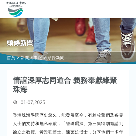
頭條新聞
首頁
>
新聞大事記
>
頭條新聞
情誼深厚志同道合 義務奉獻緣聚
珠海
01-07,2025
香港珠海學院歷史悠久，能發展至今，有賴校董們及各界
人士的支持和無私奉獻，「智珠驪探」第三集特別邀請到
徐立之教授、黃景強博士、陳萬雄博士，分享他們十多年