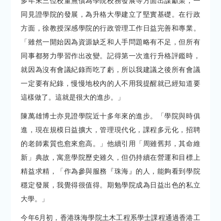
多年來三位校董無償為學院校務發展等方面出謀獻策，一
同見證學院的發展，為升格大學建立了堅實基礎。在行政
方面，徐教授深感學院的行政管理工作日益完善和專業。
「雖然一開始因為資源缺乏和人手問題略有不足，但所有
同事都努力學習作出改變。記得第一次進行升格評鑑時，
就因為沒有會議紀錄而吃了虧，所以我建議之後所有會議
一定要有紀錄，慢慢地校內的人不用我提醒就已經知道要
這樣做了。這就是很大的進步。」
陳萬雄博士亦見證學院近十多年來的進步。「學院與時俱
進，現在規模日益擴大，管理現代化，課程多元化，招聘
的老師素質也愈來愈高。」他續引用「周雖舊邦，其命維
新」典故，寓意學院歷史雖久，但仍持續在營運和目標上
精益求精，「作為參與服務『珠海』的人，能夠看到學院
穩定發展，我覺得很值得。期勉學院成為日益出色的私立
大學。」
今年6月初，香港珠海學院土木工程系學士課程通過香港工