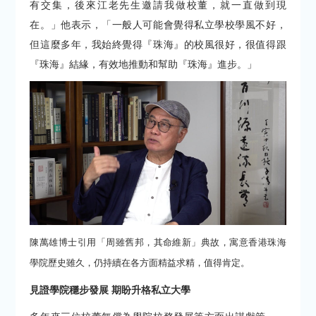
有交集，後來江老先生邀請我做校董，就一直做到現
在。」他表示，「一般人可能會覺得私立學校學風不好，
但這麼多年，我始終覺得『珠海』的校風很好，很值得跟
『珠海』結緣，有效地推動和幫助『珠海』進步。」
陳萬雄博士引用「周雖舊邦，其命維新」典故，寓意香港珠海
學院歷史雖久，仍持續在各方面精益求精，值得肯定。
見證學院穩步發展 期盼升格私立大學