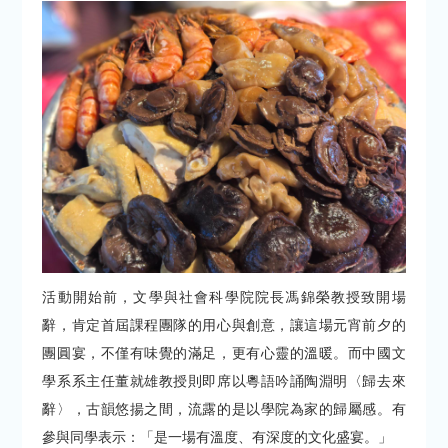
活動開始前，文學與社會科學院院長馮錦榮教授致開場
辭，肯定首屆課程團隊的用心與創意，讓這場元宵前夕的
團圓宴，不僅有味覺的滿足，更有心靈的溫暖。而中國文
學系系主任董就雄教授則即席以粵語吟誦陶淵明〈歸去來
辭〉，古韻悠揚之間，流露的是以學院為家的歸屬感。有
參與同學表示：「是一場有溫度、有深度的文化盛宴。」