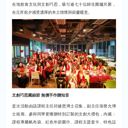
在地飲食文化與文創巧思，吸引逾七十位師生圍爐共聚，
在元宵前夕感受濃厚的本土情懷與節慶暖意。
文創巧思藏細節 無價手作贈知音
是次活動由該課程主任邱健恩博士召集，副主任張譽允博
士統籌。參與同學更獲贈特別訂製的文創大禮包，內藏：
課程專屬帆布袋、紅色年節圍巾、課程主題套卡、特色設