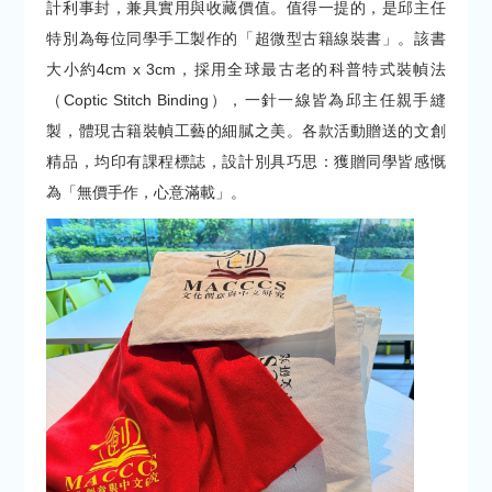
計利事封，兼具實用與收藏價值。值得一提的，是邱主任
特別為每位同學手工製作的「超微型古籍線裝書」。該書
大小約4cm x 3cm，採用全球最古老的科普特式裝幀法
（Coptic Stitch Binding），一針一線皆為邱主任親手縫
製，體現古籍裝幀工藝的細膩之美。各款活動贈送的文創
精品，均印有課程標誌，設計別具巧思：獲贈同學皆感慨
為「無價手作，心意滿載」。