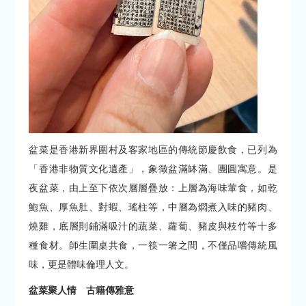
盆菜是香港新界圍村及客家地區的傳統節慶飲食，已列為
「香港非物質文化遺產」，象徵盆滿缽滿、團圓寓意。是
夜盆菜，由上至下依次層層疊放：上層為海味葷食，如乾
鮑魚、厚魚肚、對蝦、瑤柱等，中層為燜煮入味的豬肉、
燒雞，底層則鋪滿吸汁的蔬菜、蘿蔔、豬皮與枝竹等十多
種食材。師生圍桌共食，一筷一箸之間，不僅品嚐傳統風
味，更是體味倫理人文。
盆菜聚人情 古籍傳雅意