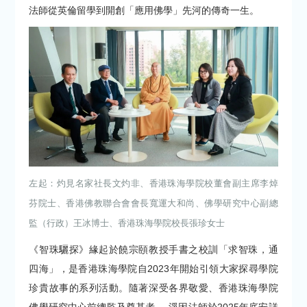
法師從英倫留學到開創「應用佛學」先河的傳奇一生。
左起：灼見名家社長文灼非、香港珠海學院校董會副主席李焯
芬院士、香港佛教聯合會會長寬運大和尚、佛學研究中心副總
監（行政）王冰博士、香港珠海學院校長張珍女士
《智珠驪探》緣起於饒宗頤教授手書之校訓「求智珠，通
四海」，是香港珠海學院自2023年開始引領大家探尋學院
珍貴故事的系列活動。隨著深受各界敬愛、香港珠海學院