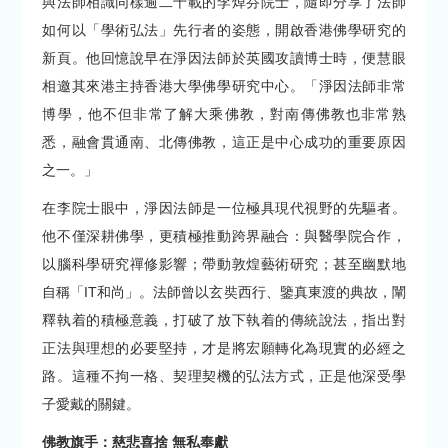
與法師相識同樣逾二十載的李焯芬院士，隨即分享了法師
如何以「學術弘法」先行者的姿態，開啟香港佛學研究的
新頁。他回憶說早在淨因法師於英國攻讀博士時，便慧眼
相邀其來港主持香港大學佛學研究中心。「淨因法師非常
博學，他不但非常了解大乘佛教，對南傳佛教也非常熟
悉，融會貫通南、北傳佛教，這正是中心成功的重要原因
之一。」
在李院士眼中，淨因法師是一位極具現代視野的先驅者。
他不僅深耕佛學，更積極推動跨界融合：與醫學院合作，
以腦科學研究禪修影響；帶動敦煌藝術研究；甚至幽默地
自稱「IT和尚」。法師曾以玄奘西行、鑒真東渡的典故，闡
釋執着的積極意義，打破了放下執着的傳統說法，指出對
正法與理想的必要堅持，才是將宏願轉化為現實的必經之
路。這種不拘一格、契理契機的弘法方式，正是他深受學
子愛戴的關鍵。
佛教旗手：慈悲喜捨 無私奉獻