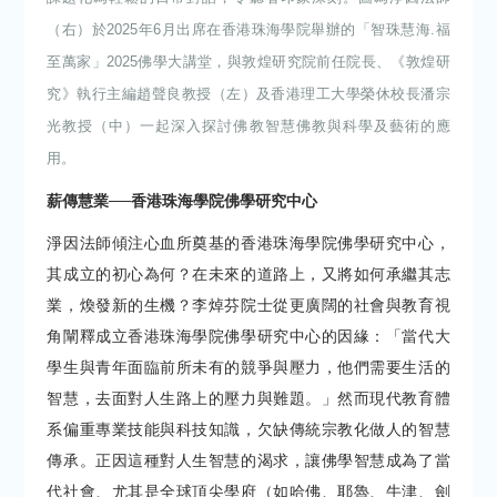
（右）於2025年6月出席在香港珠海學院舉辦的「智珠慧海.福
至萬家」2025佛學大講堂，與敦煌研究院前任院長、《敦煌研
究》執行主編趙聲良教授（左）及香港理工大學榮休校長潘宗
光教授（中）一起深入探討佛教智慧佛教與科學及藝術的應
用。
薪傳慧業──香港珠海學院佛學研究中心
淨因法師傾注心血所奠基的香港珠海學院佛學研究中心，
其成立的初心為何？在未來的道路上，又將如何承繼其志
業，煥發新的生機？李焯芬院士從更廣闊的社會與教育視
角闡釋成立香港珠海學院佛學研究中心的因緣：「當代大
學生與青年面臨前所未有的競爭與壓力，他們需要生活的
智慧，去面對人生路上的壓力與難題。」然而現代教育體
系偏重專業技能與科技知識，欠缺傳統宗教化做人的智慧
傳承。正因這種對人生智慧的渴求，讓佛學智慧成為了當
代社會、尤其是全球頂尖學府（如哈佛、耶魯、牛津、劍