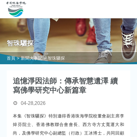
智珠驪探
首頁
>
新聞大事記
>
智珠驪探
追憶淨因法師：傳承智慧遺澤 續
寫佛學研究中心新篇章
04-28,2026
本集《智珠驪探》特別邀得香港珠海學院校董會副主席李
焯芬院士、香港佛教聯合會會長、西方寺方丈寬運大和
尚，及佛學研究中心副總監（行政）王冰博士，共同回顧