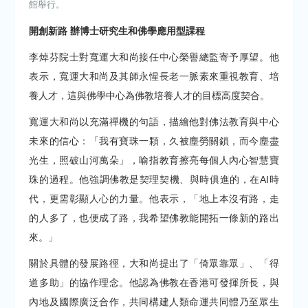
館舉行。
開創新路 辦博士研究生和佛學應用型課程
李焯芬院士對寬運大和尚接任中心榮譽總監寄予厚望。他
表示，寬運大和尚及其師永惺長老一脈素來重視教育、培
養人才，這與佛學中心為佛教培養人才的目標高度契合。
寬運大和尚以充滿禪機的句語，描繪他對佛法教育與中心
未來的信心：「我有寶珠一顆，久被塵勞關鎖，而今塵盡
光生，照破山河萬朵」，喻指教育擦亮每個人內心智慧寶
珠的過程。他強調佛教是契理契機、與時俱進的，在AI時
代，更需彰顯人心的力量。他表示，「地上本沒有路，走
的人多了，也便成了路，我希望佛教能開拓一條新的路出
來。」
關於具體的發展路徑，大和尚提出了「倚眾靠眾」、「得
道多助」的協作理念。他認為佛教在香港可發揮所長，與
內地及國際廣泛合作，共同構建人類命運共同體乃至眾生