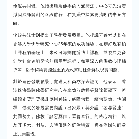
命運共同體。他指出應用佛學的內涵廣泛，中心可先沿着
淨因法師開創的路線前行，在實踐中探索更清晰的未來方
向。
李焯芬院士則提出了學術發展藍圖。他提議可參考以其在
香港大學佛學研究中心25年來的成功經驗，在辦好現有碩
士課程的基礎上，未來可籌劃開辦博士課程，並發展更多
針對社會迫切需求的應用型課程，如更深入的佛教心理輔
導等，以學術與實踐並重的方式幫助社會解決現實問題。
對於這份發展願景，寬運大和尚亦深表認同，他表示，香
港珠海學院佛學研究中心在李焯芬教授等賢達領導下，將
繼續走契理契機及應用路線，紹隆佛種，續佛慧命。他闡
釋，佛教的發展需要內護（出家眾）與外護（各界賢達）
共同努力。佛教「諸惡莫作，眾善奉行」的核心精神，以
及其多元、開放、與時俱進的鮮活特質，皆在淨因法師身
上完美體現。