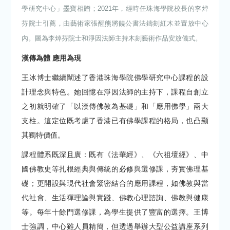
學研究中心」墨寶相贈；2021年，經時任珠海學院校長的李焯
芬院士引薦，由藝術家張醒熊將饒公書法鑄刻紅木並置放中心
內。圖為李焯芬院士和淨因法師主持木刻藝術作品安放儀式。
漢傳為體 應用為現
王冰博士繼續闡述了香港珠海學院佛學研究中心課程的設
計理念與特色。她回憶在淨因法師的主持下，課程自創立
之初就明確了「以漢傳佛教為基礎」和「應用佛學」兩大
支柱。這定位既考慮了香港已有佛學課程的格局，也凸顯
其獨特價值。
課程體系既深且廣：既有《法華經》、《六祖壇經》、中
國佛教史等扎根經典與傳統的必修與選修課，夯實佛理基
礎；更開設與現代社會緊密結合的應用課程，如佛教與當
代社會、生活禪理論與實踐、佛教心理諮詢、佛教與健康
等。每年十餘門選修課，為學生提供了豐富的選擇。王博
士強調，中心雖人員精簡，但透過舉辦大型公益講座系列