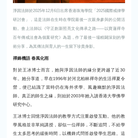
淨因法師於2025年12月6日出席香港珠海學院「2025國際戒律學
研討會」，這是法師在生時在學院最後一次親身參與的公開活
動。會上法師以《守正創新照亮文化傳承之路——以寶蓮禪寺
百年傳戒法會為個案研究》為題，作了最後一場精闢深刻的學
術分享，為其傳法與育人的一生留下珍貴身影。
禪鋒機語 春風化雨
對於王冰博士而言，她與淨因法師的緣分更跨越了近30
年。她分享道，早在1996年於河北柏林禪寺的生活禪夏令
營，便已結識了當時仍在海外求學、風趣幽默的淨因法
師。真正的師生之緣，則始於2003年她入讀香港大學佛學
研究中心。
王冰博士回憶淨因法師的教學方式注重啟發互動。他的教
學風格並非單純講授，卻似一位禪師，不斷追問，不給學
生太多思考的緩衝時間，以機鋒式問答啟發學生思維。這