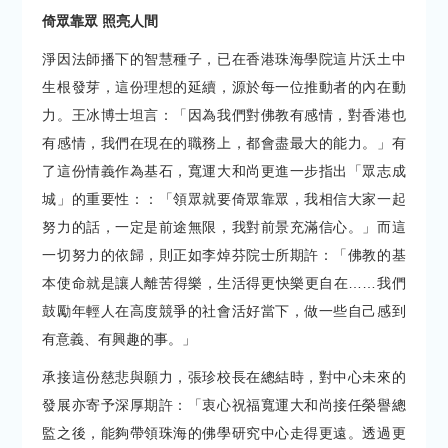
倚眾靠眾 照亮人間
淨因法師播下的智慧種子，已在香港珠海學院這片沃土中
生根發芽，這份理想的延續，源於每一位推動者的內在動
力。王冰博士坦言：「因為我們對佛教有感情，對香港也
有感情，我們在現在的職務上，都會盡最大的能力。」有
了這份情義作為基石，寬運大和尚更進一步指出「眾志成
城」的重要性：：「領眾就要倚眾靠眾，我相信大家一起
努力的話，一定是前途無限，我對前景充滿信心。」而這
一切努力的依歸，則正如李焯芬院士所期許：「佛教的基
本使命就是讓人離苦得樂，生活得更快樂更自在……我們
鼓勵年輕人在高度競爭的社會活好當下，做一些自己感到
有意義、有興趣的事。」
承接這份慈悲與願力，張珍校長在總結時，對中心未來的
發展亦寄予深厚期許：「衷心祝福寬運大和尚接任榮譽總
監之後，能夠帶領珠海的佛學研究中心走得更遠。透過更