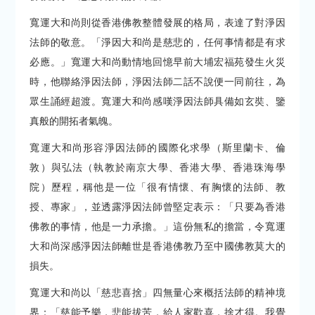
寬運大和尚則從香港佛教整體發展的格局，表達了對淨因
法師的敬意。「淨因大和尚是慈悲的，任何事情都是有求
必應。」寬運大和尚動情地回憶早前大埔宏福苑發生火災
時，他聯絡淨因法師，淨因法師二話不說便一同前往，為
眾生誦經超渡。寬運大和尚感嘆淨因法師具備如玄奘、鑒
真般的開拓者氣魄。
寬運大和尚形容淨因法師的國際化求學（斯里蘭卡、倫
敦）與弘法（執教於南京大學、香港大學、香港珠海學
院）歷程，稱他是一位「很有情懷、有胸懷的法師、教
授、專家」，並透露淨因法師曾堅定表示：「只要為香港
佛教的事情，他是一力承擔。」這份無私的擔當，令寬運
大和尚深感淨因法師離世是香港佛教乃至中國佛教莫大的
損失。
寬運大和尚以「慈悲喜捨」四無量心來概括法師的精神境
界：「慈能予樂，悲能拔苦，給人家歡喜，捨才得。我覺