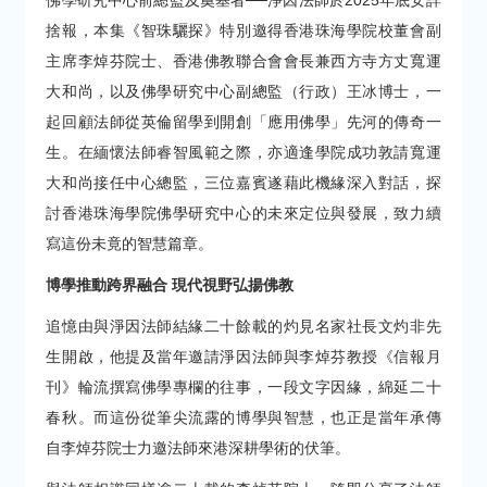
佛學研究中心前總監及奠基者──淨因法師於2025年底安詳
捨報，本集《智珠驪探》特別邀得香港珠海學院校董會副
主席李焯芬院士、香港佛教聯合會會長兼西方寺方丈寬運
大和尚，以及佛學研究中心副總監（行政）王冰博士，一
起回顧法師從英倫留學到開創「應用佛學」先河的傳奇一
生。在緬懷法師睿智風範之際，亦適逢學院成功敦請寬運
大和尚接任中心總監，三位嘉賓遂藉此機緣深入對話，探
討香港珠海學院佛學研究中心的未來定位與發展，致力續
寫這份未竟的智慧篇章。
博學推動跨界融合 現代視野弘揚佛教
追憶由與淨因法師結緣二十餘載的灼見名家社長文灼非先
生開啟，他提及當年邀請淨因法師與李焯芬教授《信報月
刊》輪流撰寫佛學專欄的往事，一段文字因緣，綿延二十
春秋。而這份從筆尖流露的博學與智慧，也正是當年承傳
自李焯芬院士力邀法師來港深耕學術的伏筆。