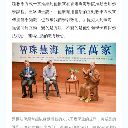
種教學方式一直延續到他後來在香港珠海學院推動應用佛
學課程。王冰博士說：「他鼓勵用靈活的互動教學方式來
傳授佛學知識，也鼓勵我們學以致用。」從港大到珠海，
從發問到互動，變的是方法，不變的是他引領學子直探佛
法核心、連結生活的教育匠心。
淨因法師經常能以幽默機智的方式回應學生的提問，將嚴肅的
課題化為輕鬆的日常對話，令聽者印象深刻。圖為淨因法師