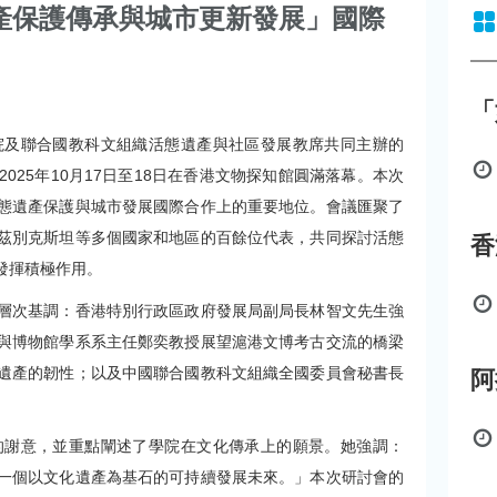
產保護傳承與城市更新發展」國際
「
院及聯合國教科文組織活態遺產與社區發展教席共同主辦的
25年10月17日至18日在香港文物探知館圓滿落幕。本次
態遺產保護與城市發展國際合作上的重要地位。會議匯聚了
茲別克斯坦等多個國家和地區的百餘位代表，共同探討活態
發揮積極作用。
層次基調：香港特別行政區政府發展局副局長林智文先生強
與博物館學系系主任鄭奕教授展望滬港文博考古交流的橋梁
遺產的韌性；以及中國聯合國教科文組織全國委員會秘書長
的謝意，並重點闡述了學院在文化傳承上的願景。她強調：
一個以文化遺產為基石的可持續發展未來。」本次研討會的