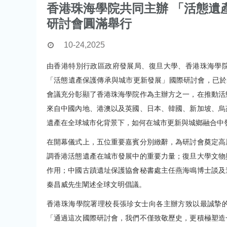
香港珠海學院共同主辦 「活態遺
研討會圓滿舉行
10-24,2025
由香港特別行政區政府發展局、復旦大學、香港珠海學
「活態遺產保護傳承與城市更新發展」國際研討會，已於20
會議充分彰顯了香港珠海學院作為主辦方之一，在推動活
來自中國內地、港澳以及英國、日本、韓國、新加坡、烏
遺產在全球城市化背景下，如何在城市更新與城鄉融合中
在開幕儀式上，五位重要嘉賓分別緻辭，為研討會奠定高
調香港活態遺產在城市發展中的重要力量；復旦大學文物
作用；中國古蹟遺址保護協會秘書處主任燕海鳴博士談及
秦昌威先生闡述全球文明倡議。
香港珠海學院署理校長張珍女士向各主辦方致以最誠摯
「通過這次國際研討會，我們不僅致敬歷史，更積極塑造