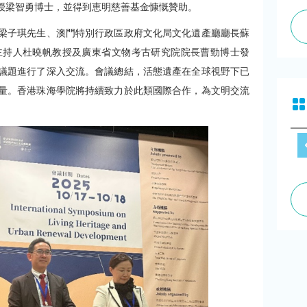
授梁智勇博士，並得到恵明慈善基金慷慨贊助。
梁子琪先生、澳門特別行政區政府文化局文化遺產廳廳長蘇
主持人杜曉帆教授及廣東省文物考古研究院院長曹勁博士發
議題進行了深入交流。會議總結，活態遺產在全球視野下已
量。香港珠海學院將持續致力於此類國際合作，為文明交流