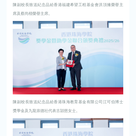
陳副校長致送紀念品給香港福建希望工程基金會洪頂擁榮譽主
席及蔡尚楷榮譽主席。
陳副校長致送紀念品給香港珠海教育基金有限公司江可伯博士
獎學金及九龍祟德社代表古頴慈女士。