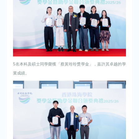
5名本科及碩士同學榮獲「蔡黃玲玲獎學金」，嘉許其卓越的學
業成績。