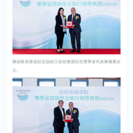
陳副校長致送紀念品給江佑伯教授紀念獎學金代表陳麗雅女
士。