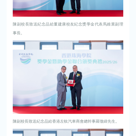
陳副校長致送紀念品給董建康校友紀念獎學金代表馬維業副理
事長。
陳副校長致送紀念品給香港左軚汽車商會總幹事羅徵緯先生。