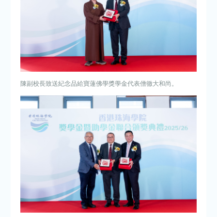
陳副校長致送紀念品給寶蓮佛學獎學金代表僧徹大和尚。