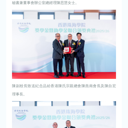
秘書兼董事會辦公室總經理陳思慧女士。
陳副校長致送紀念品給香港陳氏宗親總會陳燕南會長及陳自宏
理事長。