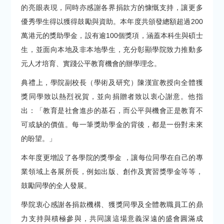
的亮眼表現，同時亦感謝各界捐款方的慷慨支持，讓更多
優秀學生得以獲得鼓勵與資助。本年度共頒發總額超過200
萬港元的獎助學金，設有逾100個獎項，涵蓋本科生與碩士
生，並面向本地及非本地學生，充分彰顯學院致力推動多
元人才培育、實踐公平教育機會的辦學理念。
典禮上，學院副校長（學術及研究）陳漢宣教授向全體獲
獎同學致以熱烈祝賀，並向捐贈者致以衷心謝意。他指
出：「教育是社會進步的基石，而公平與機會正是教育不
可或缺的價值。每一筆獎助學金的背後，都是一份對未來
的盼望。」
本年度更增設了各學院的獎學金 ，讓每位同學在自己的專
業領域上各展所長，例如出版、創作及實習獎學金等等，
鼓勵同學的全人發展。
學院衷心感謝各捐款機構、獲獎同學及全體教職員工的鼎
力支持與積極參與，共同讓這場意義深遠的盛會圓滿成