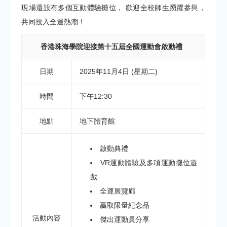
現場還設有多個互動體驗攤位， 歡迎全校師生踴躍參與，
共同投入全運熱潮！
香港珠海學院迎接第十五屆全國運動會啟動禮
日期
2025年11月4日 (星期二)
時間
下午12:30
地點
地下體育館
啟動典禮
VR運動體驗及多項運動攤位遊
戲
全運展覽廊
贏取限量紀念品
活動內容
傑出運動員分享