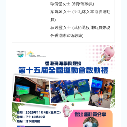
歐倩瑩女士 (劍擊運動員)
葉姵延女士 (羽毛球女單退役運動
員)
耿曉靈女士 (武術退役運動員兼現
任香港隊武術教練)