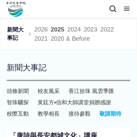
2026
2025
2024
2023
2022
新聞大
事記
2021
2020 & Before
新聞大事記
頭條新聞
校友風采
香江拾珠 風雲季匯
智珠驪探
黃廷方•信和大師講堂
捐贈感謝
校際互動
教學相長
接待參觀
敬請期待
「唐詩與長安都城文化」講座